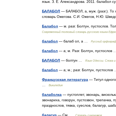
язык. З. Е. Александрова. 2011. балабол 
БАЛАБОЛ
— БАЛАБОЛ, а, муж. (разг.). То 
словарь Ожегова. С.И. Ожегов, Н.Ю. Шве
Балабол
— м. разг. Болтун, пустослов. 
Современный толковый словарь русского языка Ефр
балабол
— балаб ол, а …
Русский орфограф
балабол
— а; м. Разг. Болтун, пустосло
БАЛАБОЛ
— болтун …
Язык Одессы. Слова и
балабол
— а; м.; разг. Болтун, пустосло
Французская литература
— Титул одного
…
Википедия
балаболка
— пустоплет, звонарь, висюлька
звонариха, говорун, пустозвон, трепачка, 
празднослов, тявка, суеслов, балагур, ша
балагур
— См …
Словарь синонимов