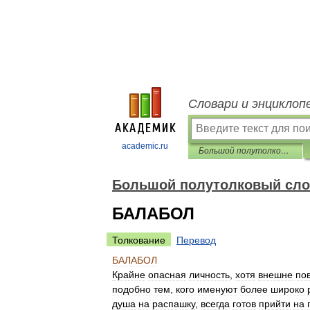
Словари и энциклоп
academic.ru
Большой полутолковый словарь одесского языка
Большой полутолковый сло
БАЛАБОЛ
Толкование
Перевод
БАЛАБОЛ
Крайне
опасная
личность
,
хотя
внешне
по
подобно
тем
,
кого
именуют
более
широко
душа
на
распашку
,
всегда
готов
прийти
на