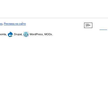
ка
,
Реклама на сайте
18+
omla,
Drupal,
WordPress, MODx.