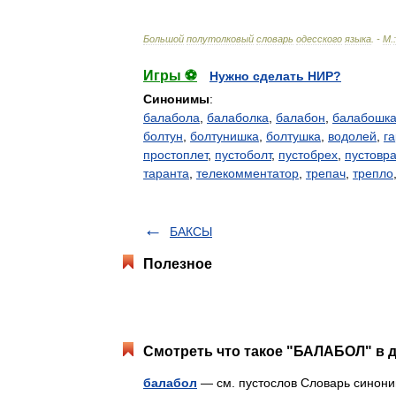
Большой
полутолковый
словарь
одесского
языка
. -
М
.
:
Игры ⚽
Нужно сделать НИР?
Синонимы
:
балабола
,
балаболка
,
балабон
,
балабошк
болтун
,
болтунишка
,
болтушка
,
водолей
,
г
простоплет
,
пустоболт
,
пустобрех
,
пустовр
таранта
,
телекомментатор
,
трепач
,
трепло
БАКСЫ
Полезное
Смотреть что такое "БАЛАБОЛ" в д
балабол
— см. пустослов Словарь синоним