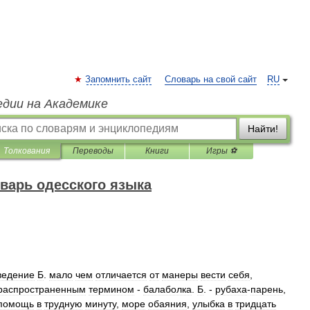
Запомнить сайт
Словарь на свой сайт
RU
едии на Академике
Найти!
Толкования
Переводы
Книги
Игры ⚽
варь одесского языка
ведение
Б
.
мало
чем
отличается
от
манеры
вести
себя
,
распространенным
термином
-
балаболка
.
Б
. -
рубаха
-
парень
,
помощь
в
трудную
минуту
,
море
обаяния
,
улыбка
в
тридцать