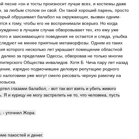
ой
песне
«
он
и
тосты
произносит
лучше
всех
,
и
костюмы
даже
н
,
за
любым
столом
он
свой
.
Он
такой
хороший
парень
,
просто
торый
обрушивает
балабол
на
окружающих
,
вызван
одним
-
ится
к
тому
,
чтобы
его
не
воспринимали
всерьез
.
Но
когда
нужденно
в
лучшем
случае
обворовывает
тех
,
кто
ему
уже
того
и
заискивающего
поведения
не
остается
и
следа
,
улыбка
следуют
не
менее
приятные
метаморфозы
.
Одним
из
таких
фия
которого
несколько
лет
украшает
помещение
областной
далеко
за
пределами
Одессы
,
обворовав
не
только
многие
питерского
Общества
инвалидов
.
Хотя
Б
.
Чича
пару
лет
назад
дение
,
изрядно
подмочившее
деловую
репутацию
родного
о
налоговики
уже
могут
смело
рисовать
черную
рамочку
на
розыска
.
ертел
глазами
балабол
, -
вот
так
вот
взять
и
убить
живого
ь
.
Я
и
курицу
не
могу
застрелить
не
то
,
что
человека
,
пусть
ч
, -
уточнил
Жора
.
оме
пакостей
и
денег
.