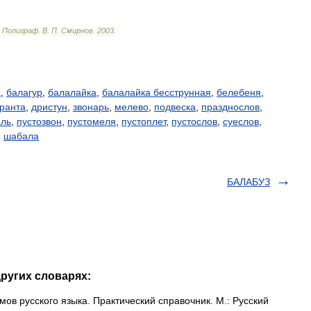
Полиграф
.
В
.
П
.
Смирнов
.
2003
.
а
,
балагур
,
балалайка
,
балалайка бесструнная
,
белебеня
,
аранта
,
дристун
,
звонарь
,
мелево
,
подвеска
,
празднослов
,
аль
,
пустозвон
,
пустомеля
,
пустоплет
,
пустослов
,
суеслов
,
,
шабала
БАЛАБУЗ
ругих словарях:
ов русского языка. Практический справочник. М.: Русский