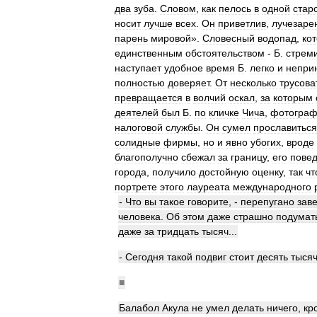
два
зуба
.
Словом
,
как
пелось
в
одной
стар
носит
лучше
всех
.
Он
приветлив
,
лучезаре
парень
мировой
».
Словесный
водопад
,
ко
единственным
обстоятельством
-
Б
.
стрем
наступает
удобное
время
Б
.
легко
и
непри
полностью
доверяет
.
От
несколько
трусова
превращается
в
волчий
оскал
,
за
которым
деятелей
был
Б
.
по
кличке
Чича
,
фотогра
налоговой
службы
.
Он
сумел
прославиться
солидные
фирмы
,
но
и
явно
убогих
,
вроде
благополучно
сбежал
за
границу
,
его
пове
города
,
получило
достойную
оценку
,
так
чт
портрете
этого
лауреата
международного
-
Что
вы
такое
говорите
, -
перепугано
зав
человека
.
Об
этом
даже
страшно
подумат
даже
за
тридцать
тысяч
...
-
Сегодня
такой
подвиг
стоит
десять
тыся
■
Балабол
Акула
не
умел
делать
ничего
,
кр